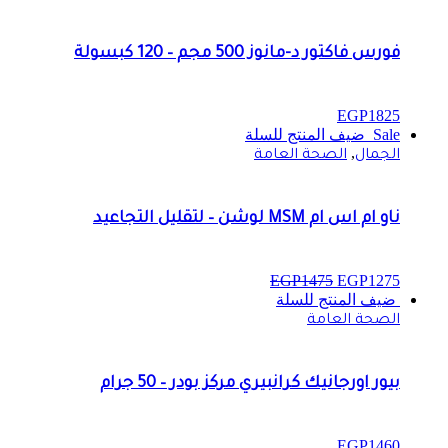
فورس فاكتور د-مانوز 500 مجم – 120 كبسولة
EGP
1825
Sale
ضيف المنتج للسلة
,
الجمال
الصحة العامة
ناو ام اس ام MSM لوشن – لتقليل التجاعيد
EGP
1475
EGP
1275
ضيف المنتج للسلة
الصحة العامة
بيور اورجانيك كرانبيري مركز بودر – 50 جرام
EGP
1460