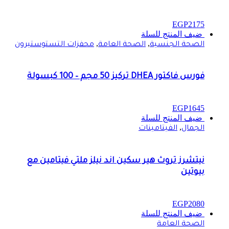
EGP
2175
ضيف المنتج للسلة
,
,
الصحة الجنسية
الصحة العامة
محفزات التستوستيرون
فورس فاكتور DHEA تركيز 50 مجم – 100 كبسولة
EGP
1645
ضيف المنتج للسلة
,
الجمال
الفيتامينات
نيتشرز تروث هير سكين اند نيلز ملتي فيتامين مع
بيوتين
EGP
2080
ضيف المنتج للسلة
الصحة العامة