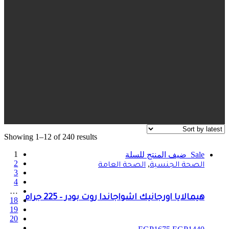
Showing 1–12 of 240 results
1
Sale
ضيف المنتج للسلة
2
,
الصحة الجنسية
الصحة العامة
3
4
…
هيمالايا اورجانيك اشواجاندا روت بودر – 225 جرام
18
19
20