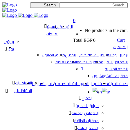
0
الرئيسية
الرئيسية
No products in the cart.
المنتجات
Cart
0
EGP
Total:
بروتين
المنتجات
بودر
بروتين بودر
الفيتامينات
الحفاظ على الجمال
حوارق الدهون
الاحماض الامينية
محفزات الطاقة
الصحة العامة
الصحة الجنسية
محفزات التستوستيرون
صحة المراة
صحة الرجل
الكورسات الخاصة
من نحن
اتصل بنا
الفيتامينات
الحفاظ على
الجمال
حوارق الدهون
الاحماض الامينية
محفزات الطاقة
الصحة العامة