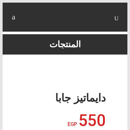
المنتجات
دايماتيز جابا
550
EGP