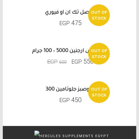
OUT OF
ماصل تك ان او فيوري
STOCK
475
EGP
OUT OF
اولماكس ارجنين 5000 – 100 جرام
SALE
STOCK
550
EGP
EGP
600
OUT OF
بروصبز جلوتامين 300
STOCK
450
EGP