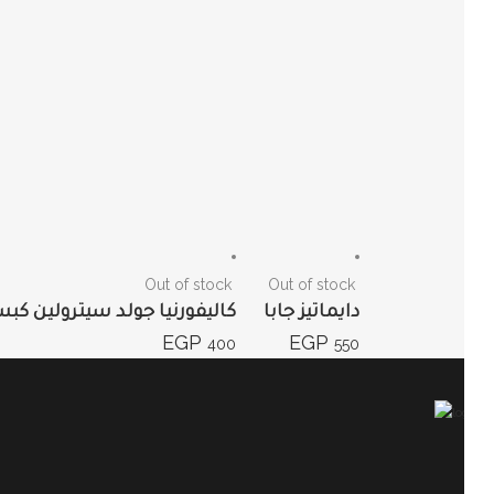
Out of stock
Out of stock
دايماتيز جابا
كاليفورنيا جولد سيترولين كب
EGP
EGP
400
550