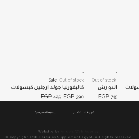
Sale
Out of stock
Out of stock
سولات
اندو رش
كاليفورنيا جولد ارجنين كبسولات
EGP
EGP
EGP
425
390
745
شروط الاستخدام
سياسية الخصوصية
Website by
Anubis Web Agency
© Copyright 2018 Hercules Supplement Egypt. All rights reserved