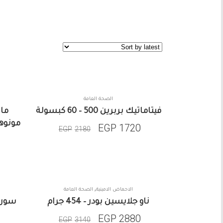
الصحة العامة
SALE
فيتاماتيك بربرين 500 – 60 كبسولة
ماي
مونوهيد
EGP
1720
EGP
2180
,
الاحماض الامينية
الصحة العامة
SALE
ناو جلايسين بودر – 454 جرام
سورس
EGP
2880
EGP
3140