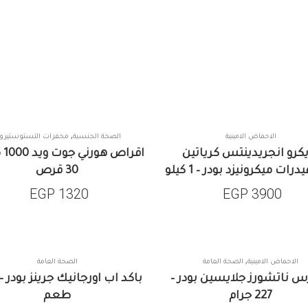
,
الاحماض الامينية
الصحة الجنسية
محفزات التستوستيرو
كرو انجريدينتس كرياتين
اقرا
رات ميكرونيزد بودر – 1 كيلو
30 قرص
EGP
1320
EGP
3900
,
الاحماض الامينية
الصحة العامة
الصحة العامة
SALE
 ناتشورز جلايسين بودر –
باكد اب اورجانيك جرينز بودر –
227 جرام
طعم