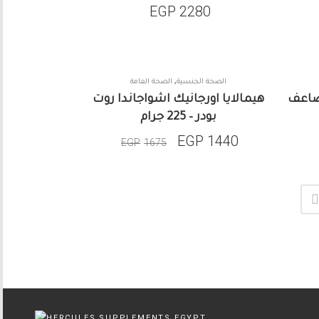
EGP
2280
,
الصحة الجنسية
الصحة العامة
SALE
ضاعف
هيمالايا اورجانيك اشواجاندا روت
بودر – 225 جرام
EGP
1440
EGP
1675