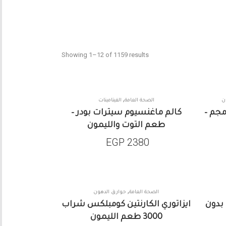
Showing 1–12 of 1159 results
,
ن
الصحة العامة
الفيتامينات
ص هورني جوت ويد 1000 مجم –
كالم ماغنسيوم سيترات بودر –
طعم التوت والليمون
EGP
2380
,
الصحة العامة
حوارق الدهون
 بدون
ايزاتوري الكارنتين كومبلكس شراب
3000 طعم الليمون