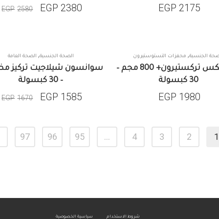
EGP
2380
EGP
2175
EGP
2580
,
,
صحة الجنسية
محفزات التستوستيرون
الصحة الجنسية
الصحة العامة
SALE
هيوميكس تركستيرون+ 800 مجم –
سوانسون شيلاجيت تركيز م
30 كبسولة
– 30 كبسولة
EGP
1585
EGP
1980
EGP
1670
97
96
95
…
4
3
2
1
شروط الاستخدام
سياسية الخصوصية