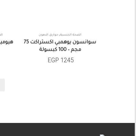
,
الصحة الجنسية
حوارق الدهون
ال
سوانسون يوهمبي اكستراكت 75
مجم – 100 كبسولة
EGP
1245