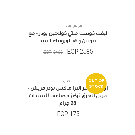
,
الجمال
الصحة العامة
SALE
ليفت كوست ملتي كولاجين بودر – مع
بيوتين و هيالورونيك اسيد
EGP
2585
EGP
3465
OUT OF
الجمال
STOCK
ارم اند هامر الترا ماكس بودر فريش –
مزيل العرق تركيز مضاعف للسيدات
28 جرام
EGP
175