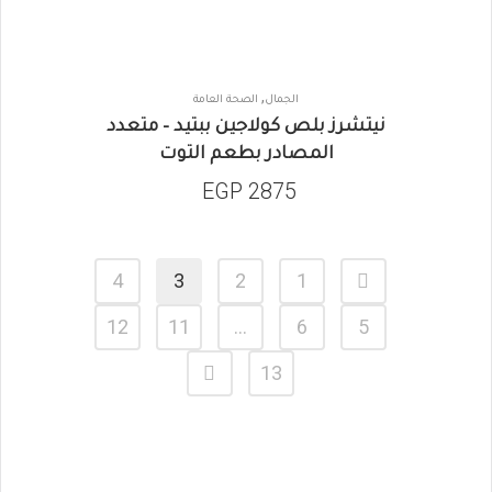
,
الجمال
الصحة العامة
نيتشرز بلص كولاجين ببتيد – متعدد
المصادر بطعم التوت
EGP
2875
4
3
2
1
12
11
…
6
5
13