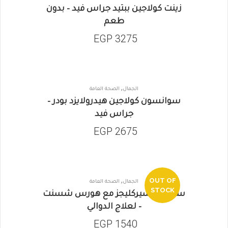
زينت كولاجين ببتيد جراس فيد – بدون
طعم
EGP
3275
,
الجمال
الصحة العامة
سوانسون كولاجين هيدرولايزد بودر –
جراس فيد
EGP
2675
,
OUT OF
الجمال
الصحة العامة
STOCK
سولاراي سيركليجز مع هورس شسنت
– لعلاج الدوالي
EGP
1540