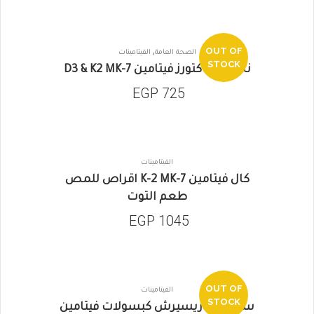
,
OUT OF
الصحة العامة
الفيتامينات
STOCK
ناتورال فاكتورز فيتامين D3 & K2 MK-7
EGP
725
الفيتامينات
كال فيتامين K-2 MK-7 اقراص للمص
طعم التوت
EGP
1045
OUT OF
الفيتامينات
SALE
STOCK
سبورتس ريسيرش كبسولات فيتامين