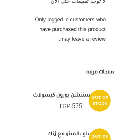
لا توجد تقييمات حتى الان
Only logged in customers who
have purchased this product
may leave a review.
منتجات قريبة
لايف اكستنشن بورون كبسولات
OUT OF
STOCK
575
EGP
ساو بالميتو مع زنك
OUT OF