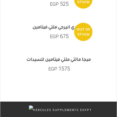
STOCK
525
EGP
سنتري انيرجي ملتي فيتامين
OUT OF
STOCK
675
EGP
ميجا مالتي ملتي فيتامين للسيدات
1575
EGP